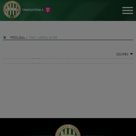
FŐOLDAL
»
TAG: VARGA ÁKOS
SZŰRÉS
Jegyek
FM YouTube +
Hírek