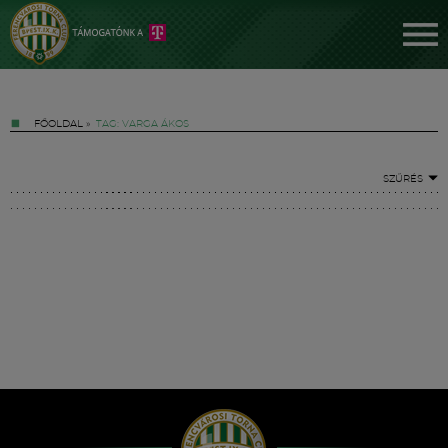
FŐOLDAL
»
TAG: VARGA ÁKOS
SZŰRÉS
Jegyek
FM YouTube +
Hírek