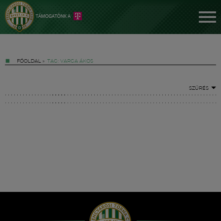
FŐOLDAL
»
TAG: VARGA ÁKOS
SZŰRÉS
Jegyek
FM YouTube +
Hírek