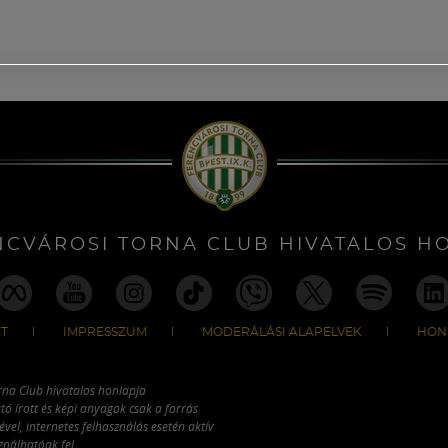
NCVÁROSI TORNA CLUB HIVATALOS H
T
IMPRESSZUM
MODERÁLÁSI ALAPELVEK
HON
rna Club hivatalos honlapja
tó írott és képi anyagok csak a forrás
vel, internetes felhasználás esetén aktív
ználhatóak fel.