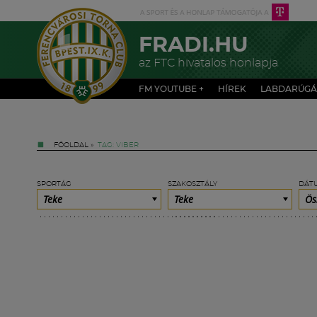
FRADI.HU
az FTC hivatalos honlapja
FM YOUTUBE +
HÍREK
LABDARÚGÁ
FŐOLDAL
»
TAG: VIBER
SPORTÁG
SZAKOSZTÁLY
DÁT
Teke
Teke
Ös