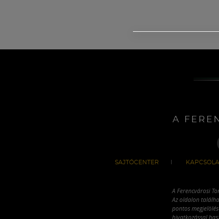
A FERE
SAJTÓCENTER
KAPCSOLA
A Ferencvárosi To
Az oldalon találha
pontos megjelölésé
hivatkozással has