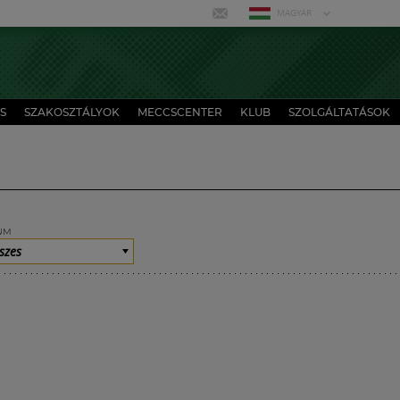
MAGYAR
S
SZAKOSZTÁLYOK
MECCSCENTER
KLUB
SZOLGÁLTATÁSOK
UM
szes