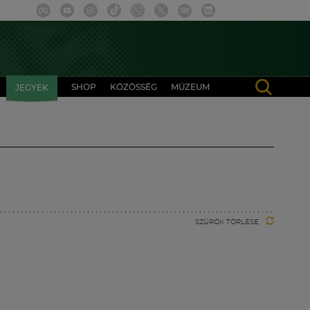
SHOP
KÖZÖSSÉG
MÚZEUM
JEGYEK
SZŰRŐK TÖRLÉSE