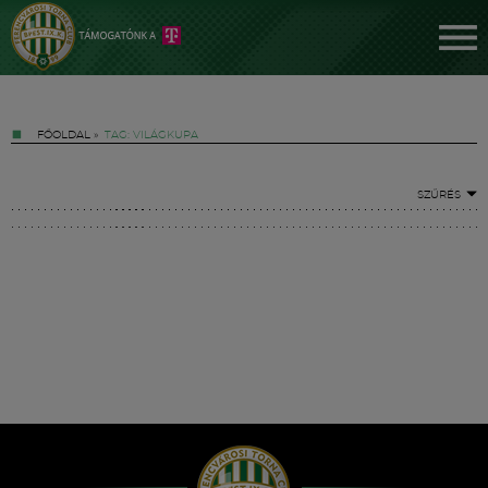
FŐOLDAL
»
TAG: VILÁGKUPA
SZŰRÉS
Jegyek
FM YouTube +
Hírek