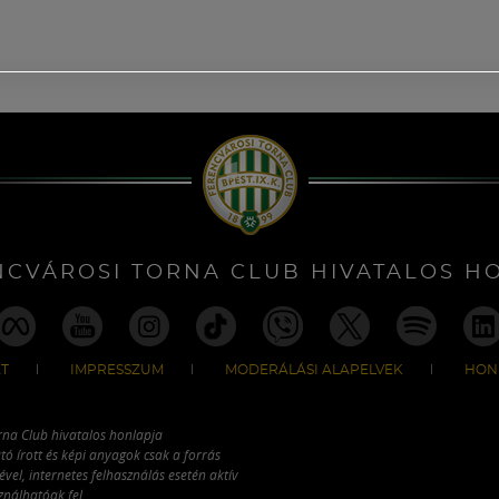
NCVÁROSI TORNA CLUB HIVATALOS H
T
IMPRESSZUM
MODERÁLÁSI ALAPELVEK
HON
rna Club hivatalos honlapja
tó írott és képi anyagok csak a forrás
vel, internetes felhasználás esetén aktív
ználhatóak fel.