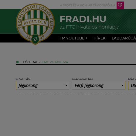
FRADI.HU
az FTC hivatalos honlapja
FM YOUTUBE +
HÍREK
LABDARÚGÁ
FŐOLDAL
»
TAG: VILÁGKUPA
SPORTÁG
SZAKOSZTÁLY
DÁT
Jégkorong
Férfi jégkorong
Ut