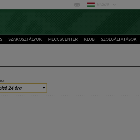
MAGYAR
S
SZAKOSZTÁLYOK
MECCSCENTER
KLUB
SZOLGÁLTATÁSOK
UM
olsó 24 óra