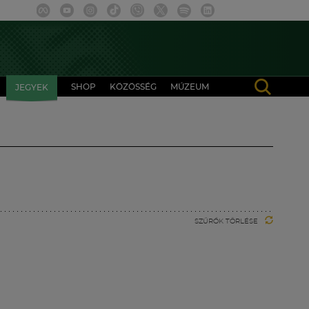
SHOP
KÖZÖSSÉG
MÚZEUM
JEGYEK
SZŰRŐK TÖRLÉSE