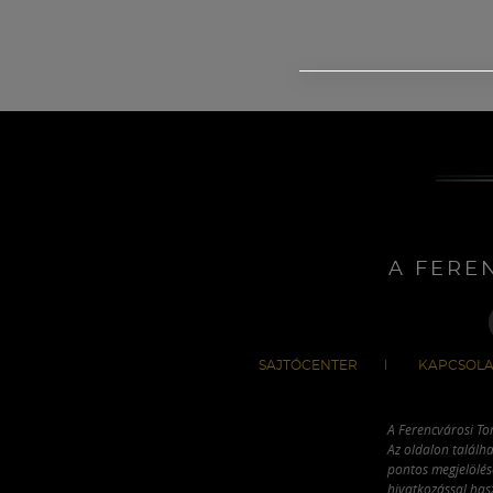
A FERE
SAJTÓCENTER
KAPCSOLA
A Ferencvárosi To
Az oldalon találha
pontos megjelölésé
hivatkozással has