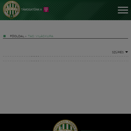
FŐOLDAL
»
TAG: VILÁGKUPA
SZŰRÉS
Jegyek
FM YouTube +
Hírek