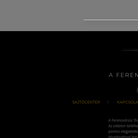
A FERE
SAJTÓCENTER
KAPCSOLA
A Ferencvárosi To
Az oldalon találha
pontos megjelölésé
hivatkozással has