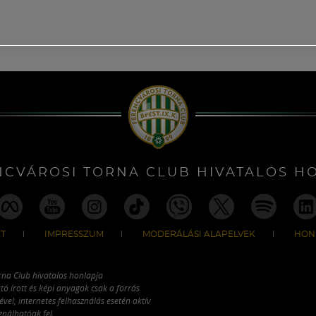
NCVÁROSI TORNA CLUB HIVATALOS H
T
IMPRESSZUM
MODERÁLÁSI ALAPELVEK
HON
rna Club hivatalos honlapja
tó írott és képi anyagok csak a forrás
vel, internetes felhasználás esetén aktív
ználhatóak fel.