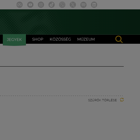
SHOP
KÖZÖSSÉG
MÚZEUM
JEGYEK
SZŰRŐK TÖRLÉSE