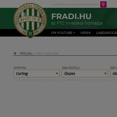
FRADI.HU
az FTC hivatalos honlapja
FM YOUTUBE +
HÍREK
LABDARÚGÁ
FŐOLDAL
»
TAG: VILÁGKUPA
SPORTÁG
SZAKOSZTÁLY
DÁT
Curling
Összes
Ut