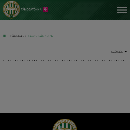
FŐOLDAL
»
TAG: VILÁGKUPA
SZŰRÉS
Jegyek
FM YouTube +
Hírek