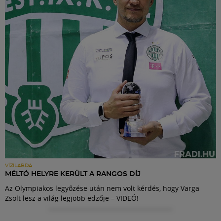
Labdarúgás
Szakosztályok
Meccscenter
Klub
Szolgáltatások
Shop
VÍZILABDA
MÉLTÓ HELYRE KERÜLT A RANGOS DÍJ
Az Olympiakos legyőzése után nem volt kérdés, hogy Varga
Közösség
Zsolt lesz a világ legjobb edzője – VIDEÓ!