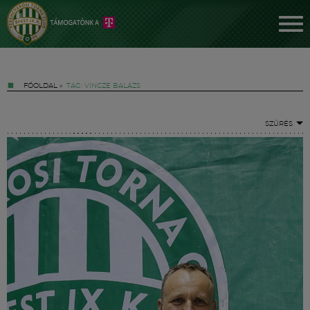
FŐOLDAL
»
TAG: VINCZE BALÁZS
SZŰRÉS
Jegyek
FM YouTube +
Hírek