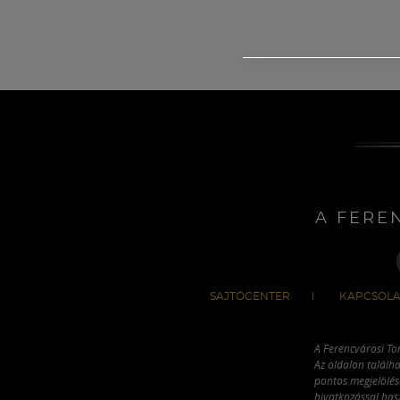
A FERE
SAJTÓCENTER
KAPCSOLA
A Ferencvárosi To
Az oldalon találha
pontos megjelölésé
hivatkozással has