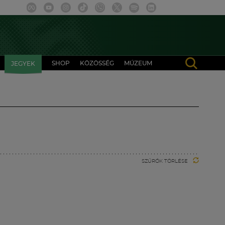
SHOP
KÖZÖSSÉG
MÚZEUM
JEGYEK
SZŰRŐK TÖRLÉSE