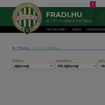
FRADI.HU
az FTC hivatalos honlapja
FM YOUTUBE +
HÍREK
LABDARÚGÁ
FŐOLDAL
»
TAG: VINCZE BORBÁLA
SPORTÁG
SZAKOSZTÁLY
DÁT
Jégkorong
Női jégkorong
Ut