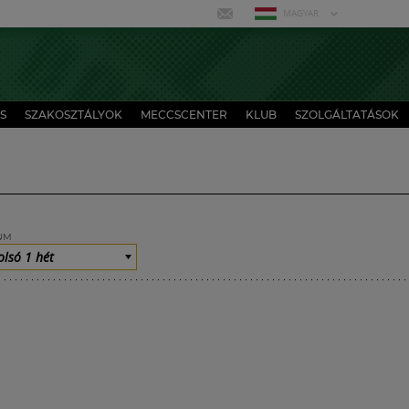
MAGYAR
S
SZAKOSZTÁLYOK
MECCSCENTER
KLUB
SZOLGÁLTATÁSOK
UM
olsó 1 hét