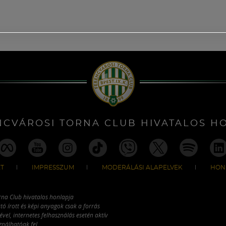
NCVÁROSI TORNA CLUB HIVATALOS H
T
IMPRESSZUM
MODERÁLÁSI ALAPELVEK
HON
rna Club hivatalos honlapja
tó írott és képi anyagok csak a forrás
vel, internetes felhasználás esetén aktív
ználhatóak fel.