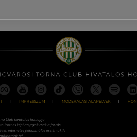
NCVÁROSI TORNA CLUB HIVATALOS H
T
IMPRESSZUM
MODERÁLÁSI ALAPELVEK
HON
rna Club hivatalos honlapja
tó írott és képi anyagok csak a forrás
vel, internetes felhasználás esetén aktív
ználhatóak fel.