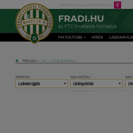
FRADI.HU
az FTC hivatalos honlapja
FM YOUTUBE +
HÍREK
LABDARÚGÁ
FŐOLDAL
»
TAG: VINCZE BORBÁLA
SPORTÁG
SZAKOSZTÁLY
DÁT
Labdarúgás
Utánpótlás
Ut