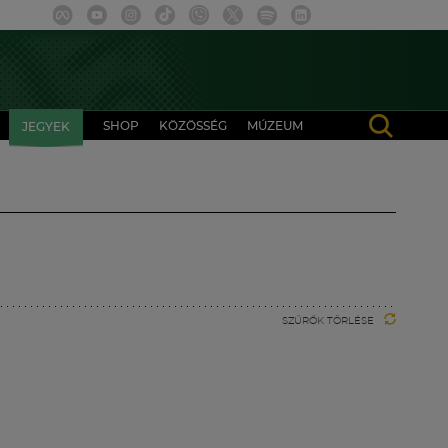
SHOP
KÖZÖSSÉG
MÚZEUM
JEGYEK
SZŰRŐK TÖRLÉSE