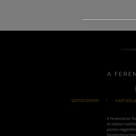
A FERE
SAJTÓCENTER
KAPCSOLA
A Ferencvárosi To
Az oldalon találha
pontos megjelölésé
hivatkozással has