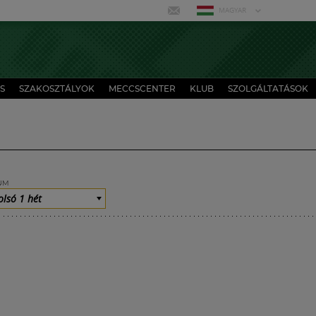
MAGYAR
S
SZAKOSZTÁLYOK
MECCSCENTER
KLUB
SZOLGÁLTATÁSOK
UM
olsó 1 hét