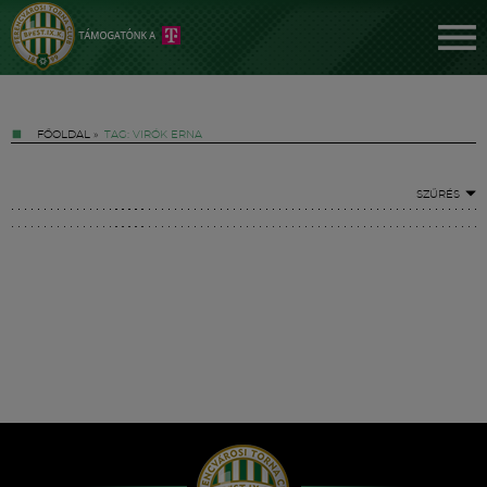
FŐOLDAL
»
TAG: VIRÓK ERNA
SZŰRÉS
Jegyek
FM YouTube +
Hírek