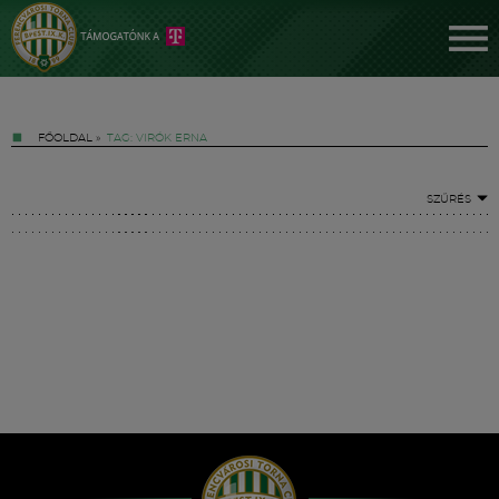
FŐOLDAL
»
TAG: VIRÓK ERNA
SZŰRÉS
Jegyek
FM YouTube +
Hírek