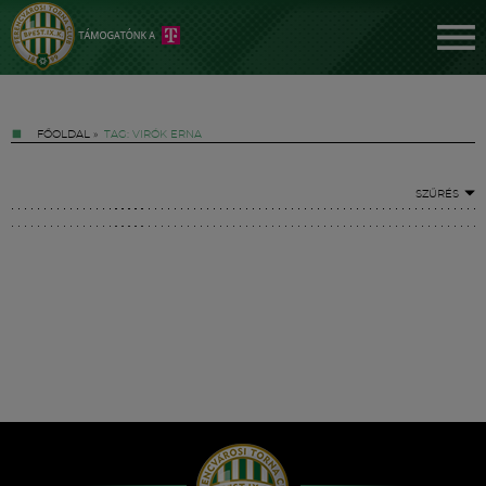
FŐOLDAL
»
TAG: VIRÓK ERNA
SZŰRÉS
Jegyek
FM YouTube +
Hírek