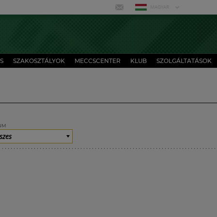
MAGYAR
S
SZAKOSZTÁLYOK
MECCSCENTER
KLUB
SZOLGÁLTATÁSOK
UM
szes