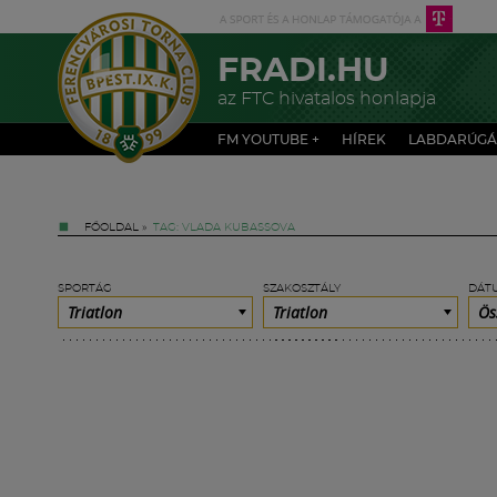
FRADI.HU
az FTC hivatalos honlapja
FM YOUTUBE +
HÍREK
LABDARÚGÁ
FŐOLDAL
»
TAG: VLADA KUBASSOVA
SPORTÁG
SZAKOSZTÁLY
DÁT
Triatlon
Triatlon
Ös