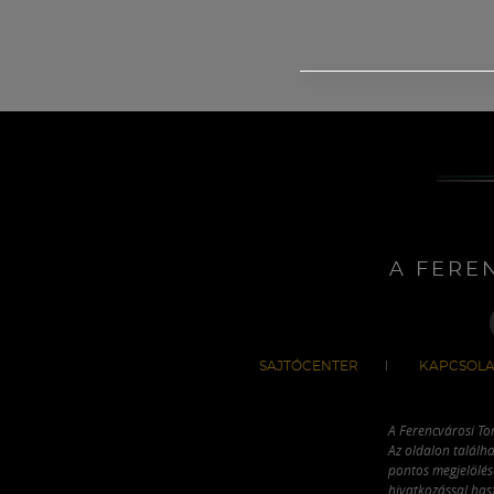
A FERE
SAJTÓCENTER
KAPCSOLA
A Ferencvárosi To
Az oldalon találha
pontos megjelölésé
hivatkozással has