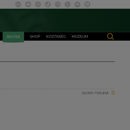
SHOP
KÖZÖSSÉG
MÚZEUM
JEGYEK
SZŰRŐK TÖRLÉSE