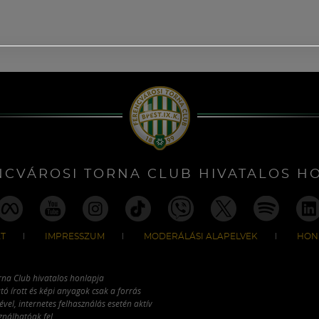
NCVÁROSI TORNA CLUB HIVATALOS H
T
IMPRESSZUM
MODERÁLÁSI ALAPELVEK
HON
rna Club hivatalos honlapja
tó írott és képi anyagok csak a forrás
vel, internetes felhasználás esetén aktív
ználhatóak fel.