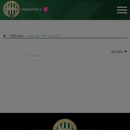
FŐOLDAL
»
TAG: ZÁVORY SZILÁRD
SZŰRÉS
Jegyek
FM YouTube +
Hírek