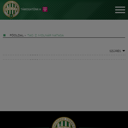
FŐOLDAL
»
TAG: Z. MOLNÁR NATASA
SZŰRÉS
Jegyek
FM YouTube +
Hírek