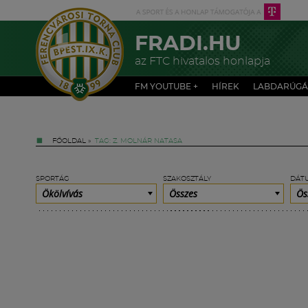
FRADI.HU
az FTC hivatalos honlapja
FM YOUTUBE +
HÍREK
LABDARÚGÁ
FŐOLDAL
»
TAG: Z. MOLNÁR NATASA
SPORTÁG
SZAKOSZTÁLY
DÁT
Ökölvívás
Összes
Ös