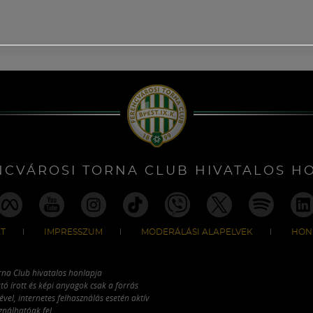
NCVÁROSI TORNA CLUB HIVATALOS H
T
IMPRESSZUM
MODERÁLÁSI ALAPELVEK
HON
rna Club hivatalos honlapja
tó írott és képi anyagok csak a forrás
vel, internetes felhasználás esetén aktív
ználhatóak fel.