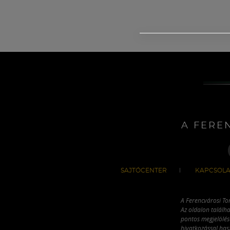
A FERE
SAJTÓCENTER
KAPCSOLA
A Ferencvárosi To
Az oldalon találha
pontos megjelölésé
hivatkozással has