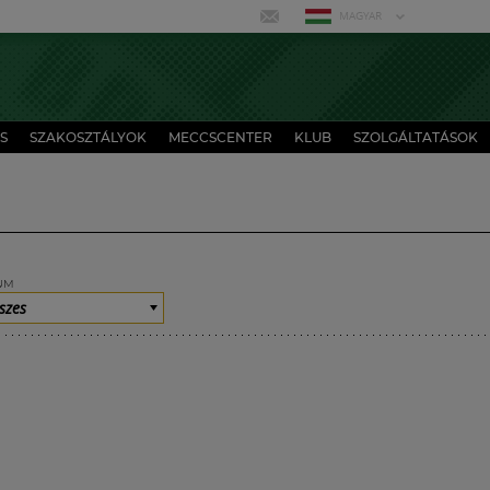
MAGYAR
S
SZAKOSZTÁLYOK
MECCSCENTER
KLUB
SZOLGÁLTATÁSOK
UM
szes