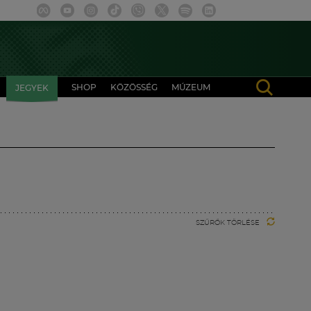
SHOP
KÖZÖSSÉG
MÚZEUM
JEGYEK
SZŰRŐK TÖRLÉSE