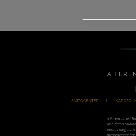
A FERE
SAJTÓCENTER
KAPCSOLA
A Ferencvárosi To
Az oldalon találha
pontos megjelölésé
hivatkozással has