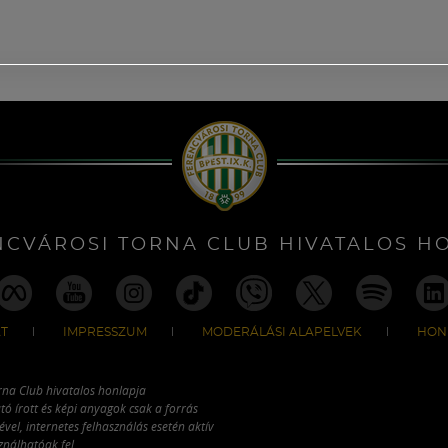
NCVÁROSI TORNA CLUB HIVATALOS H
T
IMPRESSZUM
MODERÁLÁSI ALAPELVEK
HON
rna Club hivatalos honlapja
tó írott és képi anyagok csak a forrás
vel, internetes felhasználás esetén aktív
ználhatóak fel.