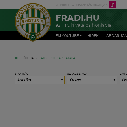
FRADI.HU
az FTC hivatalos honlapja
FM YOUTUBE +
HÍREK
LABDARÚGÁ
FŐOLDAL
»
TAG: Z. MOLNÁR NATASA
SPORTÁG
SZAKOSZTÁLY
DÁT
Atlétika
Összes
Ös