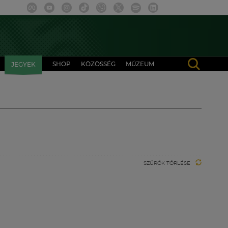
SHOP
KÖZÖSSÉG
MÚZEUM
JEGYEK
SZŰRŐK TÖRLÉSE