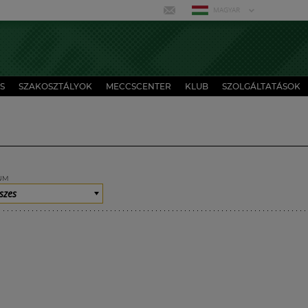
MAGYAR
S
SZAKOSZTÁLYOK
MECCSCENTER
KLUB
SZOLGÁLTATÁSOK
UM
szes