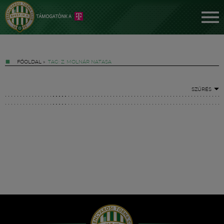
FŐOLDAL
»
TAG: Z. MOLNÁR NATASA
SZŰRÉS
Jegyek
FM YouTube +
Hírek