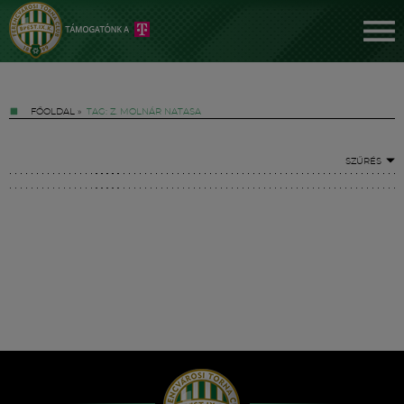
FŐOLDAL
»
TAG: Z. MOLNÁR NATASA
SZŰRÉS
Jegyek
FM YouTube +
Hírek