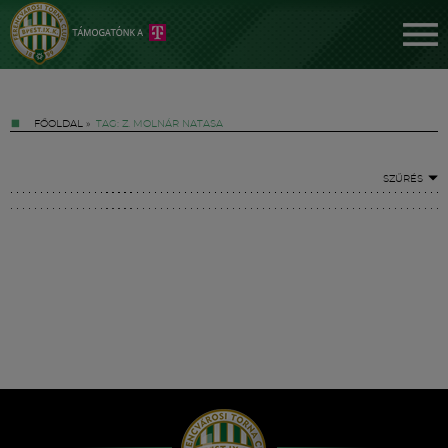
FŐOLDAL
»
TAG: Z. MOLNÁR NATASA
SZŰRÉS
Jegyek
FM YouTube +
Hírek