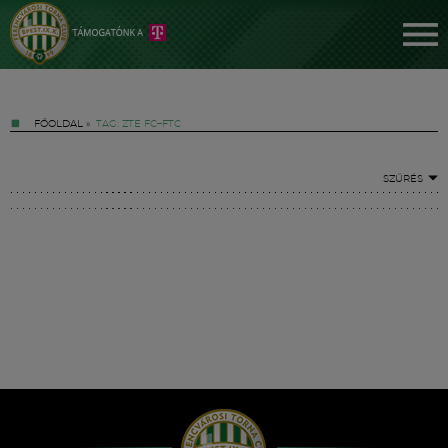
FŐOLDAL
»
TAG: ZTE FC–FTC
SZŰRÉS
Jegyek
FM YouTube +
Hírek