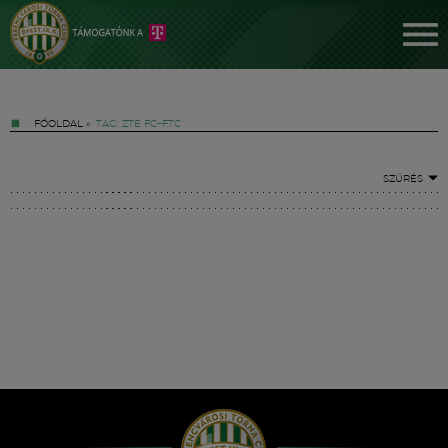
FŐOLDAL
»
TAG: ZTE FC–FTC
SZŰRÉS
Jegyek
FM YouTube +
Hírek