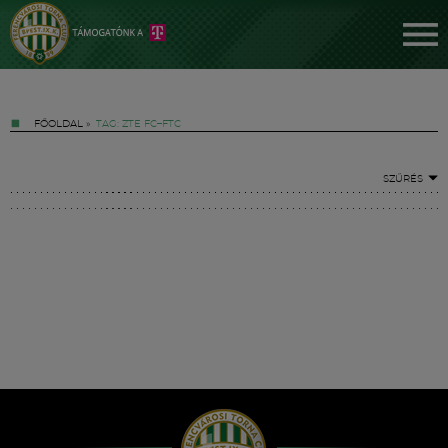
FŐOLDAL
»
TAG: ZTE FC–FTC
SZŰRÉS
Jegyek
FM YouTube +
Hírek