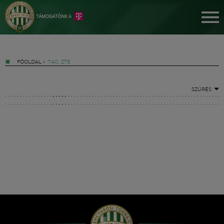
FŐOLDAL
»
TAG: ZTE
SZŰRÉS
Jegyek
FM YouTube +
Hírek