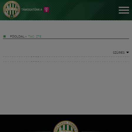
FŐOLDAL
»
TAG: ZTE
SZŰRÉS
Jegyek
FM YouTube +
Hírek