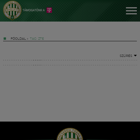
FŐOLDAL
»
TAG: ZTE
SZŰRÉS
Jegyek
FM YouTube +
Hírek