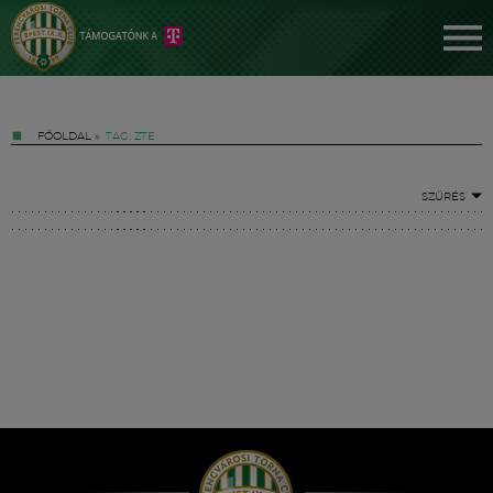
FŐOLDAL
»
TAG: ZTE
SZŰRÉS
Jegyek
FM YouTube +
Hírek