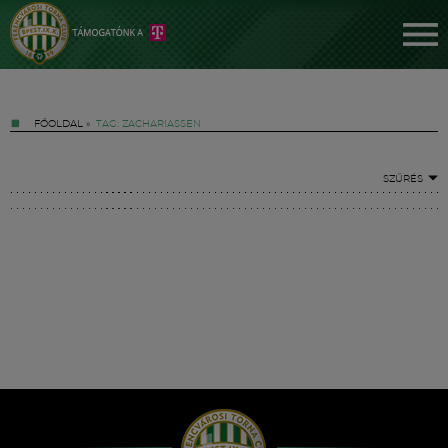
FŐOLDAL
»
TAG: ZACHARIASSEN
SZŰRÉS
Jegyek
FM YouTube +
Hírek