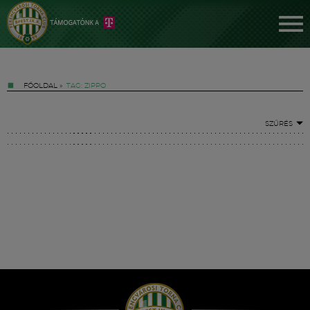
FŐOLDAL
»
TAG: ZIPPO
SZŰRÉS
Jegyek
FM YouTube +
Hírek