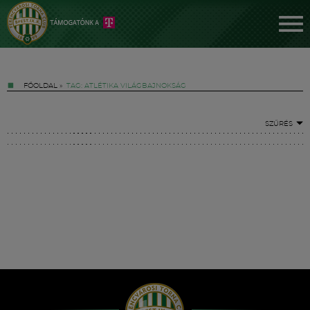
FŐOLDAL
»
TAG: ATLÉTIKA VILÁGBAJNOKSÁG
SZŰRÉS
Jegyek
FM YouTube +
Hírek