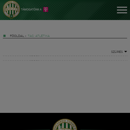
FŐOLDAL
»
TAG: ATLÉTIKA
SZŰRÉS
Jegyek
FM YouTube +
Hírek