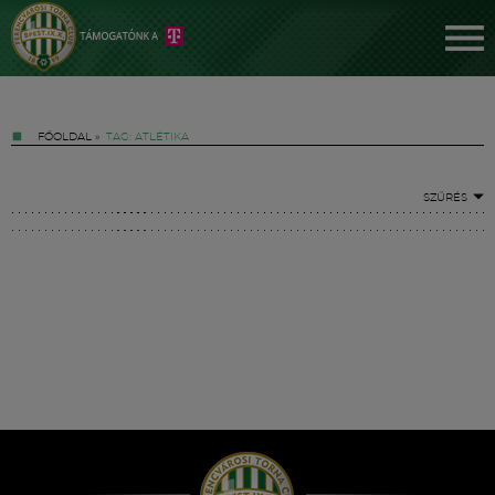
FŐOLDAL
»
TAG: ATLÉTIKA
SZŰRÉS
Jegyek
FM YouTube +
Hírek