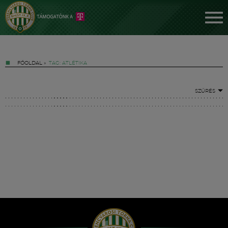
FŐOLDAL
»
TAG: ATLÉTIKA
SZŰRÉS
Jegyek
FM YouTube +
Hírek