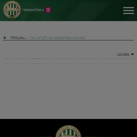
FŐOLDAL
»
TAG: ATLÉTIKAI CSAPATBAJNOKSÁG
SZŰRÉS
Jegyek
FM YouTube +
Hírek