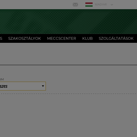
MAGYAR
S
SZAKOSZTÁLYOK
MECCSCENTER
KLUB
SZOLGÁLTATÁSOK
UM
szes