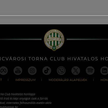
NCVÁROSI TORNA CLUB HIVATALOS H
T
IMPRESSZUM
MODERÁLÁSI ALAPELVEK
HON
rna Club hivatalos honlapja
tó írott és képi anyagok csak a forrás
vel, internetes felhasználás esetén aktív
ználhatóak fel.