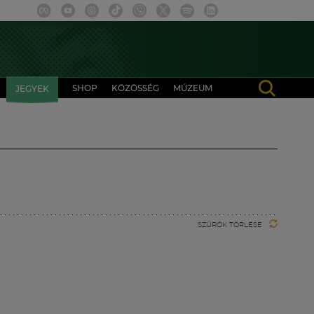
SHOP
KÖZÖSSÉG
MÚZEUM
JEGYEK
SZŰRŐK TÖRLÉSE