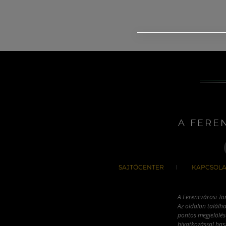
A FERE
SAJTÓCENTER
KAPCSOLA
A Ferencvárosi To
Az oldalon találha
pontos megjelölésé
hivatkozással has