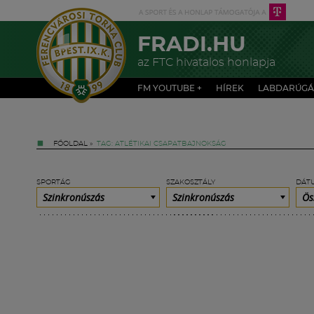
FRADI.HU
az FTC hivatalos honlapja
FM YOUTUBE +
HÍREK
LABDARÚGÁ
FŐOLDAL
»
TAG: ATLÉTIKAI CSAPATBAJNOKSÁG
SPORTÁG
SZAKOSZTÁLY
DÁT
Szinkronúszás
Szinkronúszás
Ös