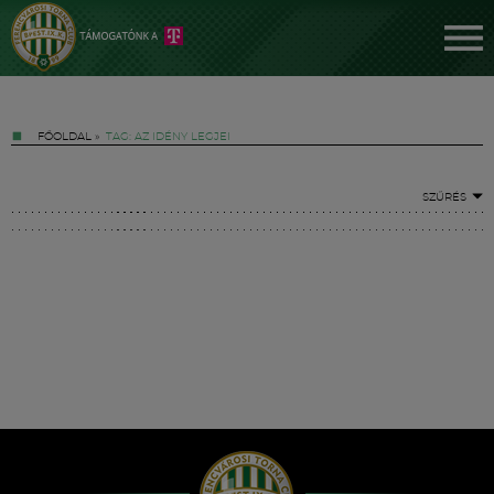
FŐOLDAL
»
TAG: AZ IDÉNY LEGJEI
SZŰRÉS
Jegyek
FM YouTube +
Hírek