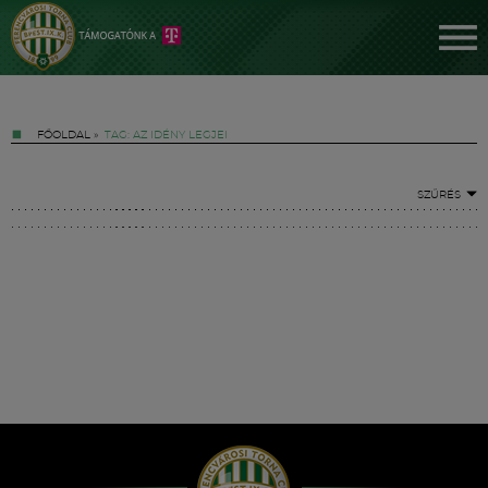
FŐOLDAL
»
TAG: AZ IDÉNY LEGJEI
SZŰRÉS
Jegyek
FM YouTube +
Hírek