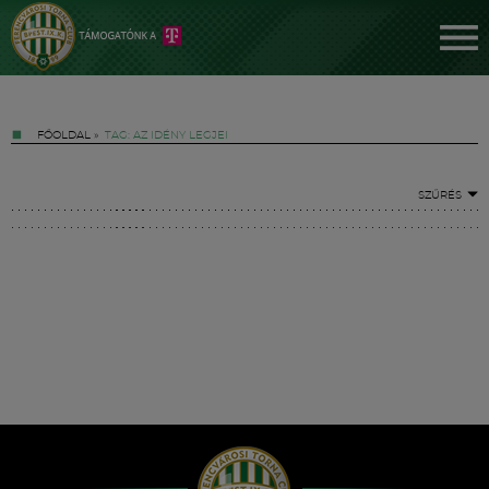
FŐOLDAL
»
TAG: AZ IDÉNY LEGJEI
SZŰRÉS
Jegyek
FM YouTube +
Hírek