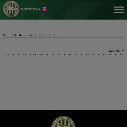
FŐOLDAL
»
TAG: AZ IDÉNY LEGJEI
SZŰRÉS
Jegyek
FM YouTube +
Hírek