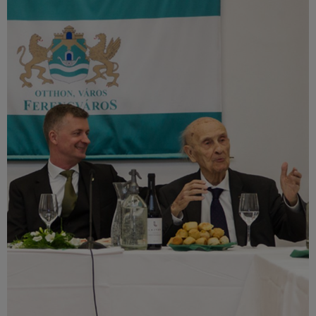
Múzeum
English