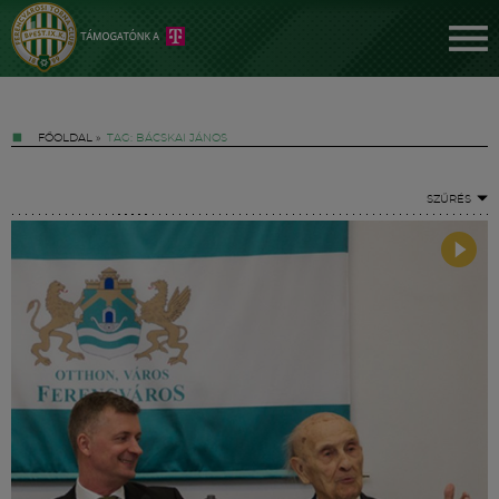
FŐOLDAL
»
TAG: BÁCSKAI JÁNOS
SZŰRÉS
Jegyek
FM YouTube +
Hírek