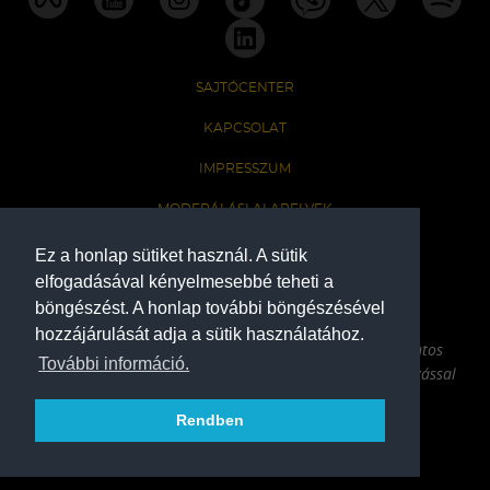
SAJTÓCENTER
KAPCSOLAT
IMPRESSZUM
MODERÁLÁSI ALAPELVEK
HONLAP ADATKEZELÉSI TÁJÉKOZTATÓ
Ez a honlap sütiket használ. A sütik
elfogadásával kényelmesebbé teheti a
böngészést. A honlap további böngészésével
A Ferencvárosi Torna Club hivatalos honlapja
hozzájárulását adja a sütik használatához.
Az oldalon található írott és képi anyagok csak a forrás pontos
További információ.
megjelölésével, internetes felhasználás esetén aktív hivatkozással
használhatóak fel.
Rendben
COPYRIGHT 2026