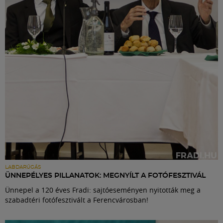
Labdarúgás
Szakosztályok
Meccscenter
Klub
Szolgáltatások
Shop
LABDARÚGÁS
ÜNNEPÉLYES PILLANATOK: MEGNYÍLT A FOTÓFESZTIVÁL
Ünnepel a 120 éves Fradi: sajtóeseményen nyitották meg a
Közösség
szabadtéri fotófesztivált a Ferencvárosban!