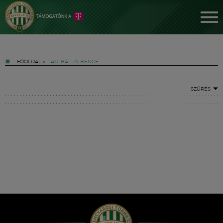
FŐOLDAL
»
TAG: BÁLIZS BENCE
SZŰRÉS
Jegyek
FM YouTube +
Hírek