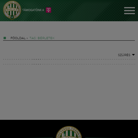
FŐOLDAL
»
TAG: BÉRLETEK
SZŰRÉS
Jegyek
FM YouTube +
Hírek