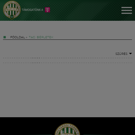
FŐOLDAL
»
TAG: BÉRLETEK
SZŰRÉS
Jegyek
FM YouTube +
Hírek