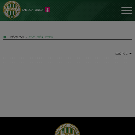
FŐOLDAL
»
TAG: BÉRLETEK
SZŰRÉS
Jegyek
FM YouTube +
Hírek