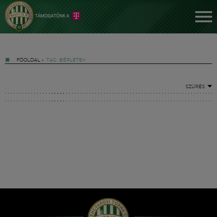
FŐOLDAL
»
TAG: BÉRLETEK
SZŰRÉS
Jegyek
FM YouTube +
Hírek