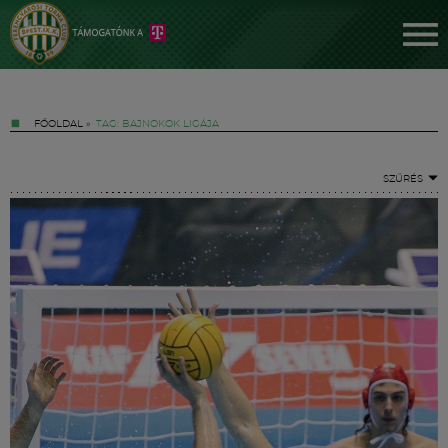
FŐOLDAL
»
TAG: BAJNOKOK LIGÁJA
SZŰRÉS
Jegyek
FM YouTube +
Hírek