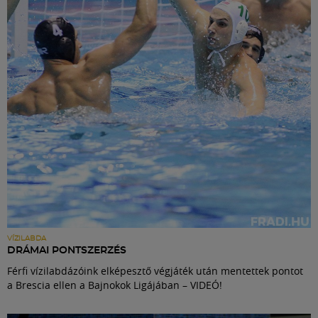
Labdarúgás
Szakosztályok
Meccscenter
Klub
Szolgáltatások
Shop
VÍZILABDA
DRÁMAI PONTSZERZÉS
Férfi vízilabdázóink elképesztő végjáték után mentettek pontot
Közösség
a Brescia ellen a Bajnokok Ligájában – VIDEÓ!