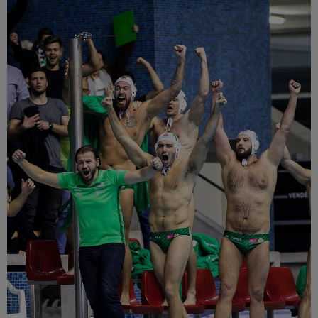
Múzeum
English