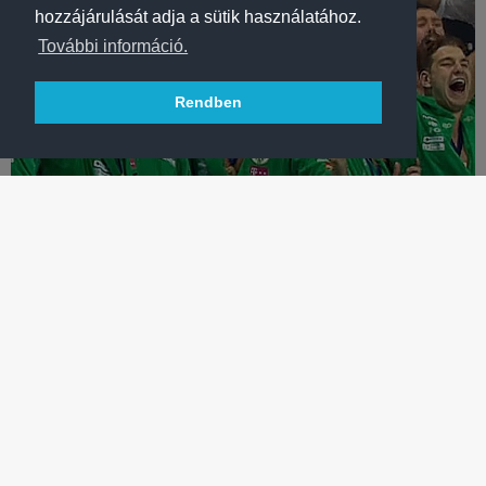
hozzájárulását adja a sütik használatához.
További információ.
Rendben
VÍZILABDA
EXKLUZÍV FELVÉTELEK A KLUBTÖRTÉNELMI BL-
GYŐZELEMRŐL!
Férfi pólócsapatunk klubtörténelmet írt, a Fradi TV pedig
közelről mutatta meg a BL-győzelmet - VIDEÓ!