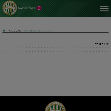
FŐOLDAL
»
TAG: BAJNOKOK LIGÁJA
SZŰRÉS
Jegyek
FM YouTube +
Hírek